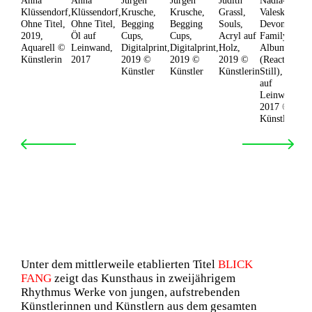
Anna
Anna
Jürgen
Jürgen
Judith
Nadia-
Mo
Klüssendorf,
Klüssendorf,
Krusche,
Krusche,
Grassl,
Valeska
Hu
Ohne Titel,
Ohne Titel,
Begging
Begging
Souls,
Devonish,
RI
2019,
Öl auf
Cups,
Cups,
Acryl auf
Family
Fi
Aquarell ©
Leinwand,
Digitalprint,
Digitalprint,
Holz,
Album
20
Künstlerin
2017
2019 ©
2019 ©
2019 ©
(Reaction
Bi
Künstler
Künstler
Künstlerin
Still), Öl
Bo
auf
Leinwand,
2017 ©
Künstlerin
Unter dem mittlerweile etablierten Titel
BLICK
FANG
zeigt das Kunsthaus in zweijährigem
Rhythmus Werke von jungen, aufstrebenden
Künstlerinnen und Künstlern aus dem gesamten