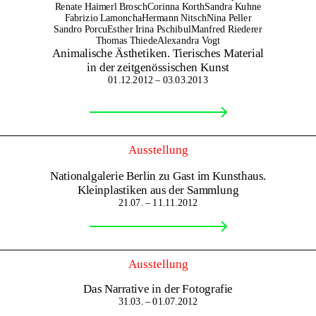
Renate Haimerl Brosch
Corinna Korth
Sandra Kuhne
Fabrizio Lamoncha
Hermann Nitsch
Nina Peller
Sandro Porcu
Esther Irina Pschibul
Manfred Riederer
Thomas Thiede
Alexandra Vogt
Animalische Ästhetiken. Tierisches Material
in der zeitgenössischen Kunst
01.12.2012 – 03.03.2013
Ausstellung
Nationalgalerie Berlin zu Gast im Kunsthaus.
Kleinplastiken aus der Sammlung
21.07. – 11.11.2012
Ausstellung
Das Narrative in der Fotografie
31.03. – 01.07.2012