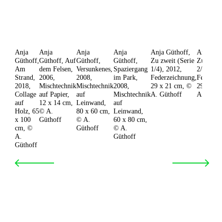
Anja
Anja
Anja
Anja
Anja Güthoff,
Anja Güt
Güthoff,
Güthoff, Auf
Güthoff,
Güthoff,
Zu zweit (Serie
Zu zweit
Am
dem Felsen,
Versunkenes,
Spaziergang
1/4), 2012,
2/4), 20
Strand,
2006,
2008,
im Park,
Federzeichnung,
Federzei
2018,
Mischtechnik
Mischtechnik
2008,
29 x 21 cm, ©
29 x 21
Collage
auf Papier,
auf
Mischtechnik
A. Güthoff
A. Gütho
auf
12 x 14 cm,
Leinwand,
auf
Holz, 65
© A.
80 x 60 cm,
Leinwand,
x 100
Güthoff
© A.
60 x 80 cm,
cm, ©
Güthoff
© A.
A.
Güthoff
Güthoff